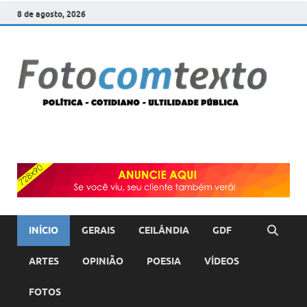
8 de agosto, 2026
F
POLÍT
COTI
c
–
ULTI
PÚBL
T
INÍCIO
GERAIS
CEILÂNDIA
GDF
ARTES
OPINIÃO
POESIA
VÍDEOS
FOTOS