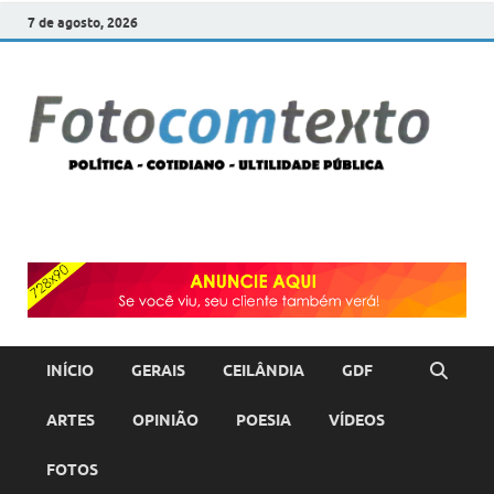
7 de agosto, 2026
F
POLÍT
COTI
c
–
ULTI
PÚBL
T
INÍCIO
GERAIS
CEILÂNDIA
GDF
ARTES
OPINIÃO
POESIA
VÍDEOS
FOTOS