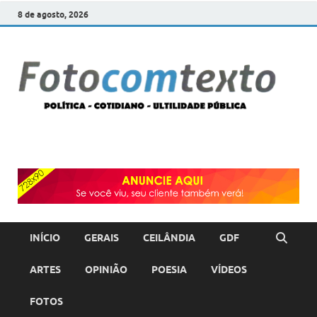
8 de agosto, 2026
F
POLÍT
COTI
c
–
ULTI
PÚBL
T
INÍCIO
GERAIS
CEILÂNDIA
GDF
ARTES
OPINIÃO
POESIA
VÍDEOS
FOTOS