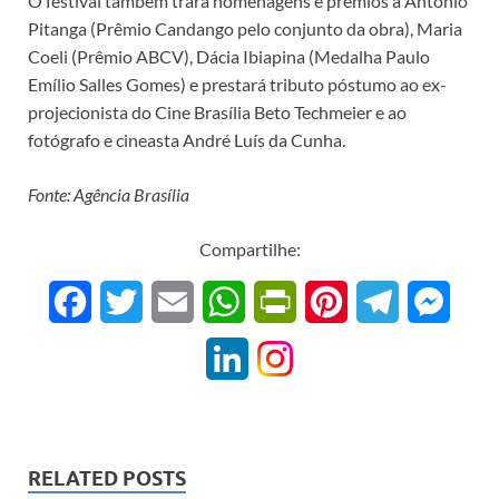
O festival também trará homenagens e prêmios a Antonio
Pitanga (Prêmio Candango pelo conjunto da obra), Maria
Coeli (Prêmio ABCV), Dácia Ibiapina (Medalha Paulo
Emílio Salles Gomes) e prestará tributo póstumo ao ex-
projecionista do Cine Brasília Beto Techmeier e ao
fotógrafo e cineasta André Luís da Cunha.
Fonte: Agência Brasília
Compartilhe:
F
T
E
W
P
P
T
M
a
w
m
h
r
i
e
e
L
c
i
a
a
i
n
l
s
i
e
t
i
t
n
t
e
s
n
b
t
l
s
t
e
g
e
RELATED POSTS
k