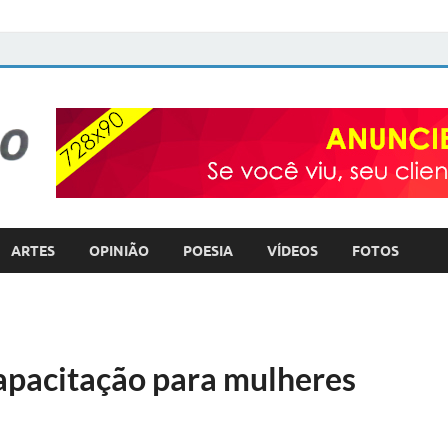
FOTO com TEXTO
POLÍTICA – COTIDIANO – ULTILIDADE PÚBLICA
ARTES
OPINIÃO
POESIA
VÍDEOS
FOTOS
apacitação para mulheres