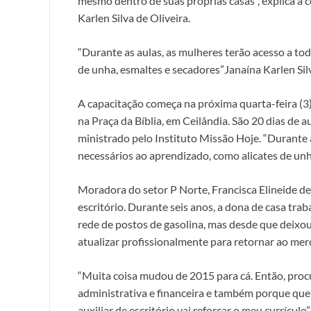
mesmo dentro de suas próprias casas”, explica a
Karlen Silva de Oliveira.
“Durante as aulas, as mulheres terão acesso a to
de unha, esmaltes e secadores”Janaína Karlen Si
A capacitação começa na próxima quarta-feira (3
na Praça da Bíblia, em Ceilândia. São 20 dias de au
ministrado pelo Instituto Missão Hoje. “Durante a
necessários ao aprendizado, como alicates de unha
Moradora do setor P Norte, Francisca Elineide de 
escritório. Durante seis anos, a dona de casa tra
rede de postos de gasolina, mas desde que deixou
atualizar profissionalmente para retornar ao mer
“Muita coisa mudou de 2015 para cá. Então, proc
administrativa e financeira e também porque que
auxiliar de escritório vai reforçar o meu currículo”