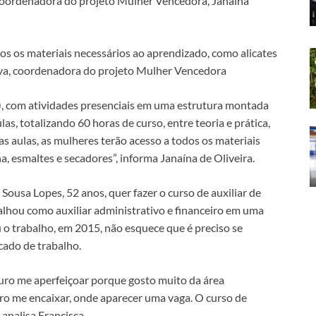
 coordenadora do projeto Mulher Vencedora, Janaína
dos os materiais necessários ao aprendizado, como alicates
lva, coordenadora do projeto Mulher Vencedora
), com atividades presenciais em uma estrutura montada
las, totalizando 60 horas de curso, entre teoria e prática,
s aulas, as mulheres terão acesso a todos os materiais
, esmaltes e secadores”, informa Janaína de Oliveira.
Sousa Lopes, 52 anos, quer fazer o curso de auxiliar de
balhou como auxiliar administrativo e financeiro em uma
 o trabalho, em 2015, não esquece que é preciso se
cado de trabalho.
uro me aperfeiçoar porque gosto muito da área
ro me encaixar, onde aparecer uma vaga. O curso de
, analisa Francisca.