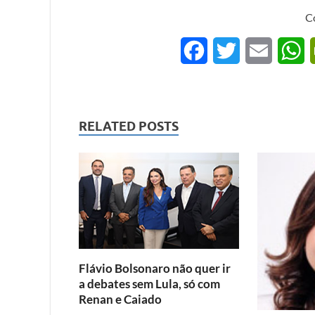
C
F
T
E
a
w
m
h
c
i
a
a
RELATED POSTS
e
t
i
t
b
t
l
s
o
e
A
o
r
p
k
p
Flávio Bolsonaro não quer ir
a debates sem Lula, só com
Renan e Caiado