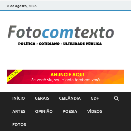
8 de agosto, 2026
F
POLÍT
COTI
c
–
ULTI
PÚBL
T
INÍCIO
GERAIS
CEILÂNDIA
GDF
ARTES
OPINIÃO
POESIA
VÍDEOS
FOTOS