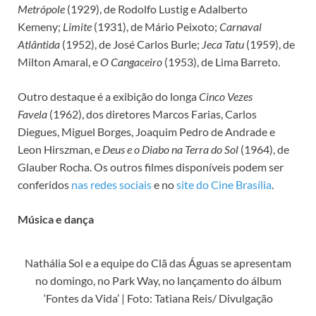
Metrópole
(1929), de Rodolfo Lustig e Adalberto
Kemeny;
Limite
(1931), de Mário Peixoto;
Carnaval
Atlântida
(1952), de José Carlos Burle;
Jeca Tatu
(1959), de
Milton Amaral, e
O Cangaceiro
(1953), de Lima Barreto.
Outro destaque é a exibição do longa
Cinco Vezes
Favela
(1962), dos diretores Marcos Farias, Carlos
Diegues, Miguel Borges, Joaquim Pedro de Andrade e
Leon Hirszman, e
Deus e o Diabo na Terra do Sol
(1964), de
Glauber Rocha. Os outros filmes disponíveis podem ser
conferidos
nas redes sociais
e no
site do Cine Brasília
.
Música e dança
Nathália Sol e a equipe do Clã das Águas se apresentam
no domingo, no Park Way, no lançamento do álbum
‘Fontes da Vida’ | Foto: Tatiana Reis/ Divulgação