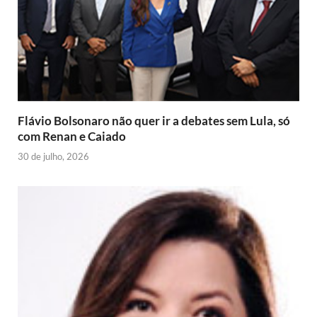
e
t
r
n
n
d
l
y
Flávio Bolsonaro não quer ir a debates sem Lula, só
com Renan e Caiado
30 de julho, 2026