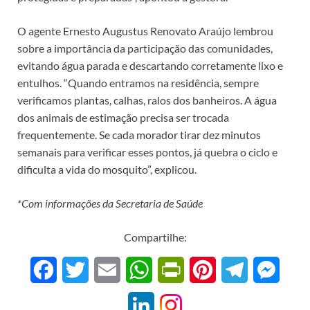
O agente Ernesto Augustus Renovato Araújo lembrou
sobre a importância da participação das comunidades,
evitando água parada e descartando corretamente lixo e
entulhos. “Quando entramos na residência, sempre
verificamos plantas, calhas, ralos dos banheiros. A água
dos animais de estimação precisa ser trocada
frequentemente. Se cada morador tirar dez minutos
semanais para verificar esses pontos, já quebra o ciclo e
dificulta a vida do mosquito”, explicou.
*Com informações da Secretaria de Saúde
Compartilhe:
F
T
E
W
P
P
T
M
a
w
m
h
r
i
e
e
L