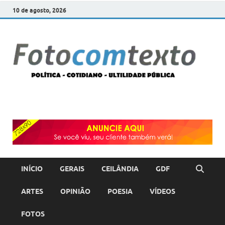
10 de agosto, 2026
F
POLÍT
COTI
c
–
ULTI
PÚBL
T
INÍCIO
GERAIS
CEILÂNDIA
GDF
ARTES
OPINIÃO
POESIA
VÍDEOS
FOTOS