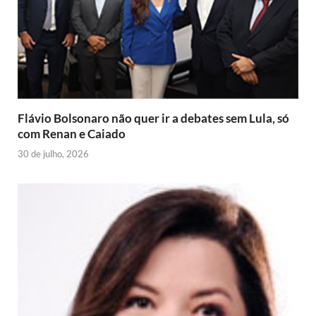
e
t
r
n
n
d
l
y
Flávio Bolsonaro não quer ir a debates sem Lula, só
com Renan e Caiado
30 de julho, 2026