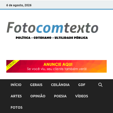
6 de agosto, 2026
F
POLÍT
COTI
c
–
ULTI
PÚBL
T
INÍCIO
GERAIS
CEILÂNDIA
GDF
ARTES
OPINIÃO
POESIA
VÍDEOS
FOTOS