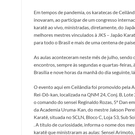
Em tempos de pandemia, os karatecas de Ceilând
inovaram, ao participar de um congresso internaci
karatê ao vivo, ministradas, diretamente, do Jap
melhores mestres vinculados à JKS – Japão Kara
para todo o Brasil e mais de uma centena de países
As aulas aconteceram neste mês de julho, sendo 
encontros, sempre às segundas e quartas-feiras, 
Brasília e nove horas da manhã do dia seguinte, l
O evento aqui em Ceilândia foi promovido pela 
Rei-Dô-kan, localizada na QNM 24, Conj. B, Lote 
o comando do sensei Reginaldo Rozas, 5º Dan em 
da Academia Uruma-Kan, do mestre Jakson Perei
Karatê, situada no SCLN, Bloco C, Loja 53, Sub Solo
. A título de curiosidade, informa o nome dos mes
karatê que ministraram as aulas: Sensei Arimoto,