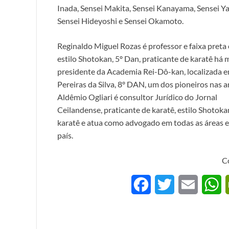
Inada, Sensei Makita, Sensei Kanayama, Sensei Y
Sensei Hideyoshi e Sensei Okamoto.
Reginaldo Miguel Rozas é professor e faixa preta
estilo Shotokan, 5º Dan, praticante de karatê há m
presidente da Academia Rei-Dô-kan, localizada e
Pereiras da Silva, 8º DAN, um dos pioneiros nas ar
Aldêmio Ogliari é consultor Jurídico do Jornal
Ceilandense, praticante de karatê, estilo Shotokan
karatê e atua como advogado em todas as áreas e 
país.
C
F
T
E
a
w
m
h
c
i
a
a