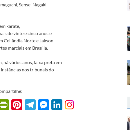
amaguchi, Sensei Nagaki,
 em karatê,
ais de vinte e cinco anos e
m Ceilândia Norte e Jakson
tes marciais em Brasília.
, há vários anos, faixa preta em
instâncias nos tribunais do
ompartilhe:
W
P
P
T
M
L
r
i
e
e
i
i
n
l
s
n