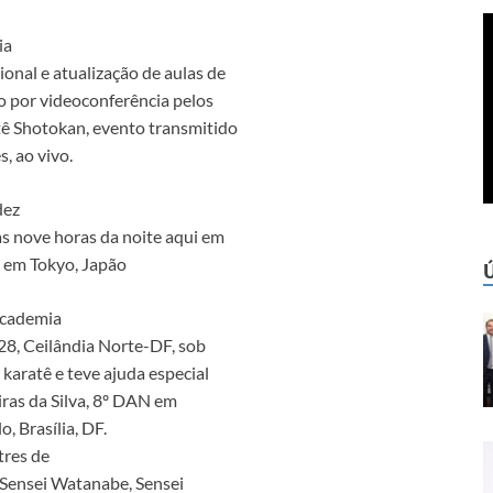
ia
onal e atualização de aulas de
ão por videoconferência pelos
tê Shotokan, evento transmitido
, ao vivo.
dez
às nove horas da noite aqui em
á em Tokyo, Japão
Academia
28, Ceilândia Norte-DF, sob
karatê e teve ajuda especial
ras da Silva, 8º DAN em
, Brasília, DF.
tres de
 Sensei Watanabe, Sensei