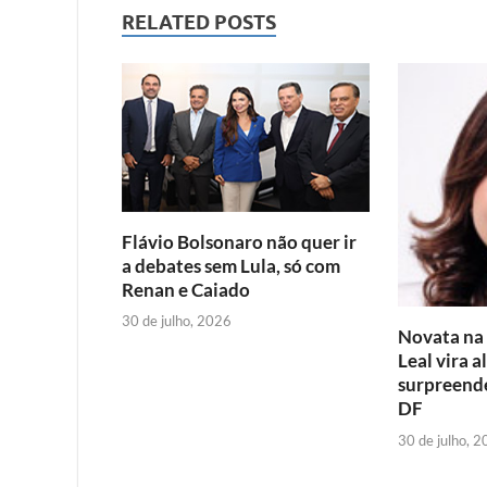
RELATED POSTS
e
t
i
t
b
t
l
s
o
e
A
o
r
p
k
p
Flávio Bolsonaro não quer ir
a debates sem Lula, só com
Renan e Caiado
30 de julho, 2026
Novata na p
Leal vira a
surpreende
DF
30 de julho, 