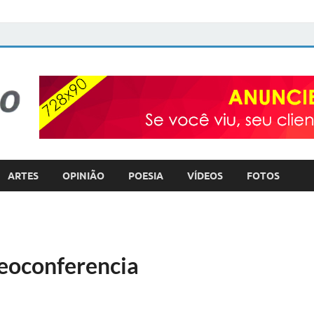
FOTO com TEXTO
POLÍTICA – COTIDIANO – ULTILIDADE PÚBLICA
ARTES
OPINIÃO
POESIA
VÍDEOS
FOTOS
deoconferencia