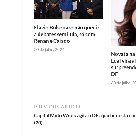
o
r
p
k
p
Flávio Bolsonaro não quer ir
a debates sem Lula, só com
Renan e Caiado
30 de julho, 2026
Novata na p
Leal vira a
surpreende
DF
30 de julho, 
PREVIOUS ARTICLE
Capital Moto Week agita o DF a partir desta qui
(20)