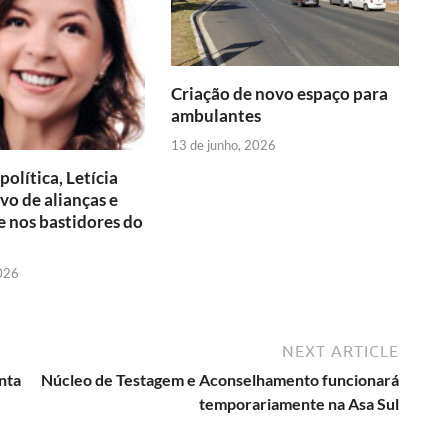
r
e
a
g
I
i
s
m
e
n
e
t
r
Criação de novo espaço para
ambulantes
n
13 de junho, 2026
d
olítica, Letícia
l
lvo de alianças e
 nos bastidores do
y
2026
NEXT ARTICLE
nta
Núcleo de Testagem e Aconselhamento funcionará
temporariamente na Asa Sul