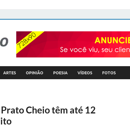
FOTO com TEXTO
POLÍTICA – COTIDIANO – ULTILIDADE PÚBLICA
ARTES
OPINIÃO
POESIA
VÍDEOS
FOTOS
 Prato Cheio têm até 12
ito