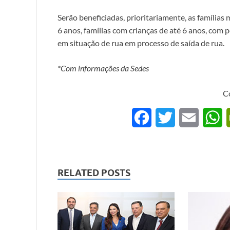
Serão beneficiadas, prioritariamente, as família
6 anos, famílias com crianças de até 6 anos, com 
em situação de rua em processo de saída de rua.
*Com informações da Sedes
C
F
T
E
a
w
m
h
c
i
a
a
RELATED POSTS
e
t
i
t
b
t
l
s
o
e
A