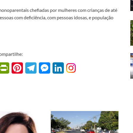
s monoparentais chefiadas por mulheres com crianças de até
pessoas com deficiência, com pessoas idosas, e população
ompartilhe:
W
P
P
T
M
L
r
i
e
e
i
i
n
l
s
n
n
t
e
s
k
t
e
g
e
e
F
r
r
n
d