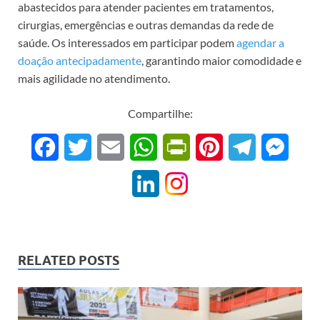
abastecidos para atender pacientes em tratamentos,
cirurgias, emergências e outras demandas da rede de
saúde. Os interessados em participar podem
agendar a
doação antecipadamente
, garantindo maior comodidade e
mais agilidade no atendimento.
Compartilhe:
F
T
E
W
P
P
T
M
a
w
m
h
r
i
e
e
L
c
i
a
a
i
n
l
s
i
e
t
i
t
n
t
e
s
n
b
t
l
s
t
e
g
e
RELATED POSTS
k
o
e
A
F
r
r
n
e
o
r
p
r
e
a
g
d