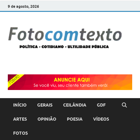
9 de agosto, 2026
F
POLÍT
COTI
c
–
ULTI
PÚBL
T
INÍCIO
GERAIS
CEILÂNDIA
GDF
ARTES
OPINIÃO
POESIA
VÍDEOS
FOTOS