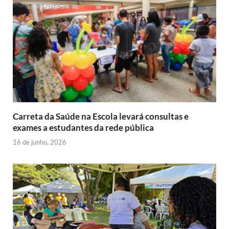
k
p
i
s
m
e
I
e
t
r
n
n
d
l
y
Carreta da Saúde na Escola levará consultas e
exames a estudantes da rede pública
16 de junho, 2026