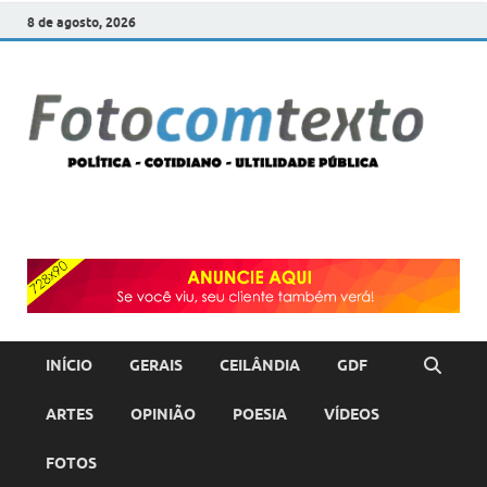
8 de agosto, 2026
F
POLÍT
COTI
c
–
ULTI
PÚBL
T
INÍCIO
GERAIS
CEILÂNDIA
GDF
ARTES
OPINIÃO
POESIA
VÍDEOS
FOTOS