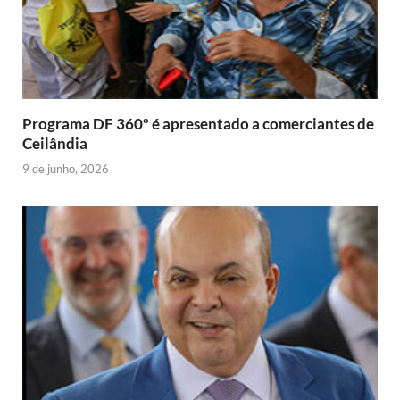
n
d
l
y
Programa DF 360º é apresentado a comerciantes de
Ceilândia
9 de junho, 2026