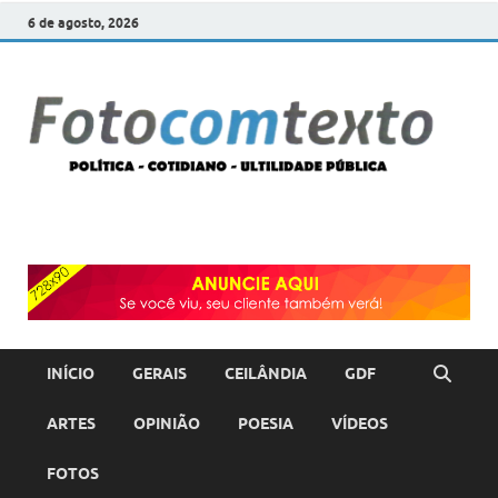
6 de agosto, 2026
F
POLÍT
COTI
c
–
ULTI
PÚBL
T
INÍCIO
GERAIS
CEILÂNDIA
GDF
ARTES
OPINIÃO
POESIA
VÍDEOS
FOTOS