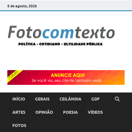
8 de agosto, 2026
F
POLÍT
COTI
c
–
ULTI
PÚBL
T
INÍCIO
GERAIS
CEILÂNDIA
GDF
ARTES
OPINIÃO
POESIA
VÍDEOS
FOTOS