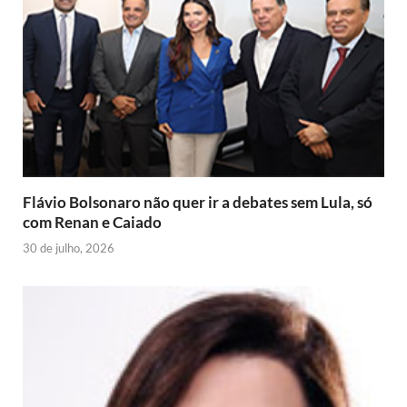
d
k
p
i
s
m
e
I
e
t
r
n
n
d
l
y
Flávio Bolsonaro não quer ir a debates sem Lula, só
com Renan e Caiado
30 de julho, 2026