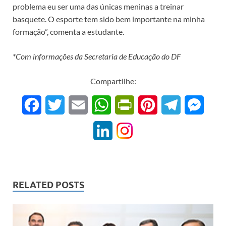
problema eu ser uma das únicas meninas a treinar
basquete. O esporte tem sido bem importante na minha
formação”, comenta a estudante.
*Com informações da Secretaria de Educação do DF
Compartilhe:
F
T
E
W
P
P
T
M
a
w
m
h
r
i
e
e
L
c
i
a
a
i
n
l
s
i
e
t
i
t
n
t
e
s
n
b
t
l
s
t
e
g
e
RELATED POSTS
k
o
e
A
F
r
r
n
e
o
r
p
r
e
a
g