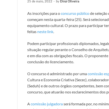
25 de maio, 2022
-
by
Diná Oliveira
As inscrições para o
concurso público
de seleção 
começam nesta quarta-feira (25). Será seleciona
equipamento cultural. O prazo para participar ter
feitas
neste link
.
Podem participar profissionais diplomados, lega
situação regular perante o Conselho de Arquitetu
e em dia com as obrigações fiscais. O proponente 
conclusão do licenciamento.
O concurso é administrado por uma
comissão espe
Cultura e Economia Criativa (Secec), colaborado
(Seduh) e de outros órgãos competentes, bem co
concurso, que atuarão nos esclarecimentos dos pr
A
comissão julgadora
será formada por, no mínimo