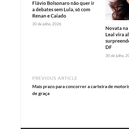
Flávio Bolsonaro não quer ir
a debates sem Lula, só com
Renan e Caiado
30 de julho, 2026
Novata na p
Leal vira a
surpreende
DF
30 de julho, 
PREVIOUS ARTICLE
Mais prazo para concorrer a carteira de motori
de graça