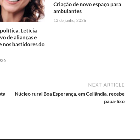
e
t
r
Criação de novo espaço para
ambulantes
n
13 de junho, 2026
d
olítica, Letícia
l
lvo de alianças e
 nos bastidores do
y
2026
NEXT ARTICLE
sta
Núcleo rural Boa Esperança, em Ceilândia, recebe
papa-lixo