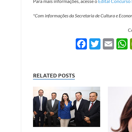
Para mais informações, acesse o
Edital Concurso
*Com informações da Secretaria de Cultura e Econo
C
F
T
E
a
w
m
h
c
i
a
a
RELATED POSTS
e
t
i
t
b
t
l
s
o
e
A
o
r
p
k
p