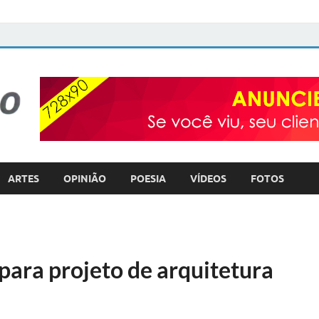
FOTO com TEXTO
POLÍTICA – COTIDIANO – ULTILIDADE PÚBLICA
ARTES
OPINIÃO
POESIA
VÍDEOS
FOTOS
para projeto de arquitetura