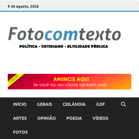
9 de agosto, 2026
F
POLÍT
COTI
c
–
ULTI
PÚBL
T
INÍCIO
GERAIS
CEILÂNDIA
GDF
ARTES
OPINIÃO
POESIA
VÍDEOS
FOTOS