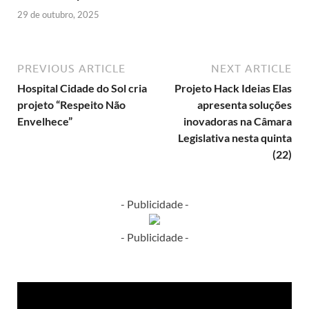
29 de outubro, 2025
PREVIOUS ARTICLE
NEXT ARTICLE
Hospital Cidade do Sol cria
Projeto Hack Ideias Elas
projeto “Respeito Não
apresenta soluções
Envelhece”
inovadoras na Câmara
Legislativa nesta quinta
(22)
- Publicidade -
- Publicidade -