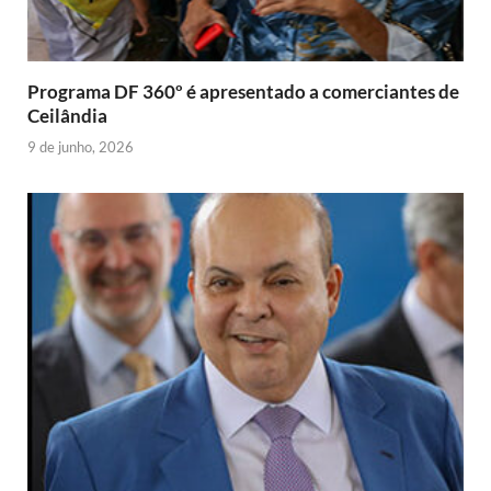
d
l
y
Programa DF 360º é apresentado a comerciantes de
Ceilândia
9 de junho, 2026