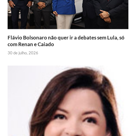
n
d
l
y
Flávio Bolsonaro não quer ir a debates sem Lula, só
com Renan e Caiado
30 de julho, 2026