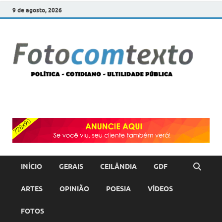
9 de agosto, 2026
F
POLÍT
COTI
c
–
ULTI
PÚBL
T
INÍCIO
GERAIS
CEILÂNDIA
GDF
ARTES
OPINIÃO
POESIA
VÍDEOS
FOTOS