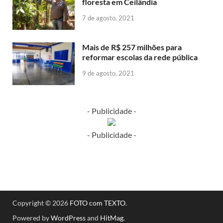
floresta em Ceilândia
7 de agosto, 2021
Mais de R$ 257 milhões para
reformar escolas da rede pública
9 de agosto, 2021
- Publicidade -
- Publicidade -
Copyright © 2026
FOTO com TEXTO
.
Powered by
WordPress
and
HitMag
.