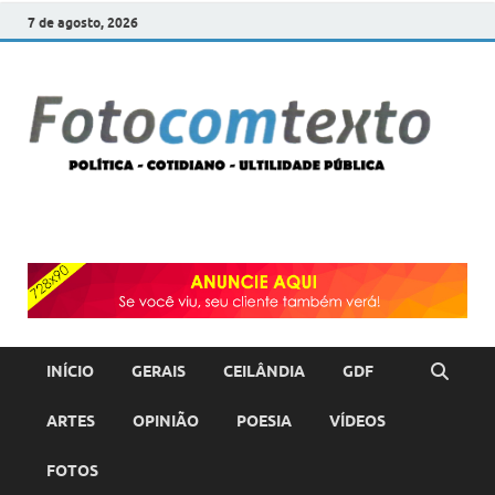
7 de agosto, 2026
F
POLÍT
COTI
c
–
ULTI
PÚBL
T
INÍCIO
GERAIS
CEILÂNDIA
GDF
ARTES
OPINIÃO
POESIA
VÍDEOS
FOTOS