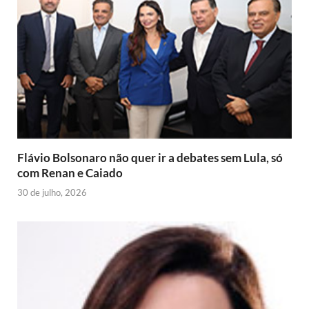
d
k
p
i
s
m
e
I
e
t
r
n
n
d
l
y
Flávio Bolsonaro não quer ir a debates sem Lula, só
com Renan e Caiado
30 de julho, 2026