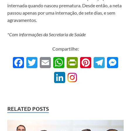
internada quando nasceu prematura. Desde então, a neta
passou apenas por uma internação, de sete dias, e sem
agravamentos.
*Com informações da Secretaria de Saúde
Compartilhe:
F
T
E
W
P
P
T
M
a
w
m
h
r
i
e
e
L
c
i
a
a
i
n
l
s
i
e
t
i
t
n
t
e
s
n
b
t
l
s
t
e
g
e
RELATED POSTS
k
o
e
A
F
r
r
n
e
o
r
p
r
e
a
g