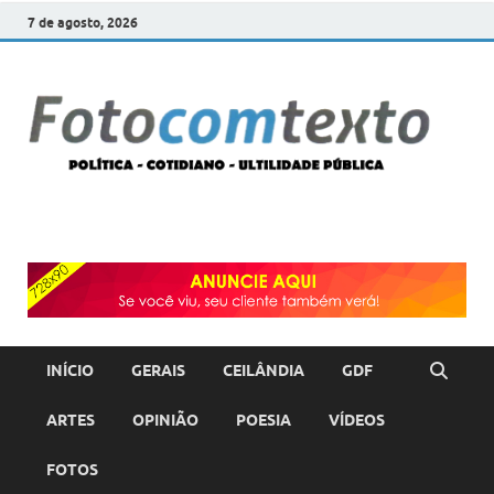
7 de agosto, 2026
F
POLÍT
COTI
c
–
ULTI
PÚBL
T
INÍCIO
GERAIS
CEILÂNDIA
GDF
ARTES
OPINIÃO
POESIA
VÍDEOS
FOTOS