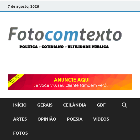
7 de agosto, 2026
F
POLÍT
COTI
c
–
ULTI
PÚBL
T
INÍCIO
GERAIS
CEILÂNDIA
GDF
ARTES
OPINIÃO
POESIA
VÍDEOS
FOTOS