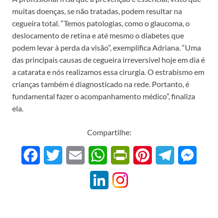
muitas doenças, se não tratadas, podem resultar na
cegueira total. “Temos patologias, como o glaucoma, o
deslocamento de retina e até mesmo o diabetes que
podem levar à perda da visão”, exemplifica Adriana. “Uma
das principais causas de cegueira irreversível hoje em dia é
a catarata e nós realizamos essa cirurgia. O estrabismo em
crianças também é diagnosticado na rede. Portanto, é
fundamental fazer o acompanhamento médico”, finaliza
ela.
Compartilhe:
F
T
E
W
P
P
T
M
a
w
m
h
r
i
e
e
L
c
i
a
a
i
n
l
s
i
e
t
i
t
n
t
e
s
n