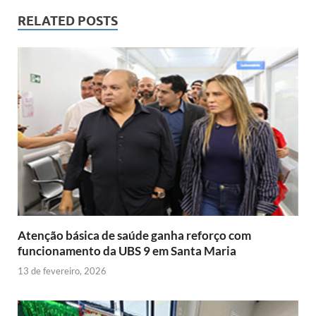
b
t
l
s
t
e
g
e
RELATED POSTS
k
o
e
A
F
r
r
n
e
o
r
p
r
e
a
g
d
k
p
i
s
m
e
I
e
t
r
n
n
d
l
y
Atenção básica de saúde ganha reforço com
funcionamento da UBS 9 em Santa Maria
13 de fevereiro, 2026