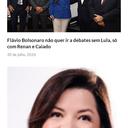
n
d
l
y
Flávio Bolsonaro não quer ir a debates sem Lula, só
com Renan e Caiado
30 de julho, 2026