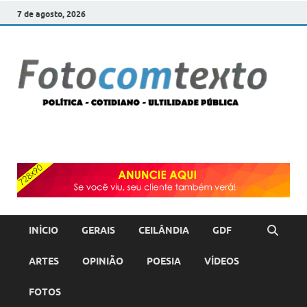
7 de agosto, 2026
F
POLÍT
COTI
c
–
ULTI
PÚBL
T
INÍCIO
GERAIS
CEILÂNDIA
GDF
ARTES
OPINIÃO
POESIA
VÍDEOS
FOTOS