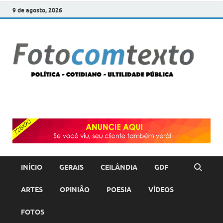
9 de agosto, 2026
F
POLÍT
COTI
c
–
ULTI
PÚBL
T
INÍCIO
GERAIS
CEILÂNDIA
GDF
ARTES
OPINIÃO
POESIA
VÍDEOS
FOTOS