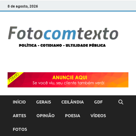
8 de agosto, 2026
F
POLÍT
COTI
c
–
ULTI
PÚBL
T
INÍCIO
GERAIS
CEILÂNDIA
GDF
ARTES
OPINIÃO
POESIA
VÍDEOS
FOTOS