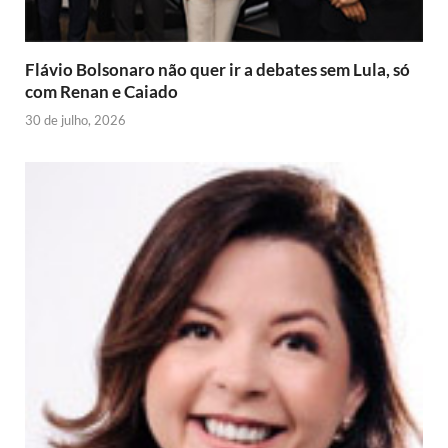
l
y
Flávio Bolsonaro não quer ir a debates sem Lula, só
com Renan e Caiado
30 de julho, 2026