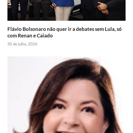
d
l
y
Flávio Bolsonaro não quer ir a debates sem Lula, só
com Renan e Caiado
30 de julho, 2026