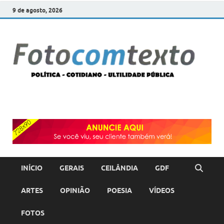
9 de agosto, 2026
F
POLÍT
COTI
c
–
ULTI
PÚBL
T
INÍCIO
GERAIS
CEILÂNDIA
GDF
ARTES
OPINIÃO
POESIA
VÍDEOS
FOTOS