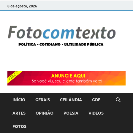
8 de agosto, 2026
F
POLÍT
COTI
c
–
ULTI
PÚBL
T
INÍCIO
GERAIS
CEILÂNDIA
GDF
ARTES
OPINIÃO
POESIA
VÍDEOS
FOTOS