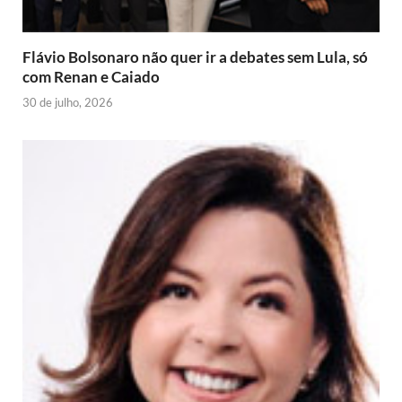
l
y
Flávio Bolsonaro não quer ir a debates sem Lula, só
com Renan e Caiado
30 de julho, 2026