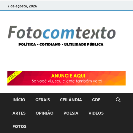
7 de agosto, 2026
F
POLÍT
COTI
c
–
ULTI
PÚBL
T
INÍCIO
GERAIS
CEILÂNDIA
GDF
ARTES
OPINIÃO
POESIA
VÍDEOS
FOTOS