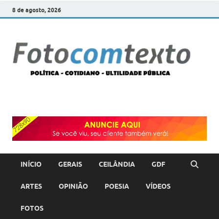
8 de agosto, 2026
F
POLÍT
COTI
c
–
ULTI
PÚBL
T
INÍCIO
GERAIS
CEILÂNDIA
GDF
ARTES
OPINIÃO
POESIA
VÍDEOS
FOTOS