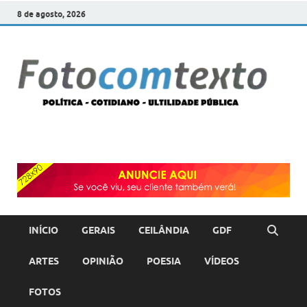
8 de agosto, 2026
F
POLÍT
COTI
c
–
ULTI
PÚBL
T
INÍCIO
GERAIS
CEILÂNDIA
GDF
ARTES
OPINIÃO
POESIA
VÍDEOS
FOTOS