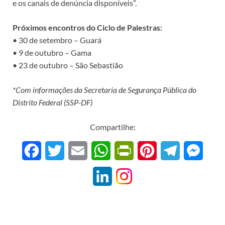
e os canais de denúncia disponíveis”.
Próximos encontros do Ciclo de Palestras:
• 30 de setembro – Guará
• 9 de outubro – Gama
• 23 de outubro – São Sebastião
*Com informações da Secretaria de Segurança Pública do
Distrito Federal (SSP-DF)
Compartilhe:
F
T
E
W
P
P
T
M
a
w
m
h
r
i
e
e
L
c
i
a
a
i
n
l
s
i
e
t
i
t
n
t
e
s
n