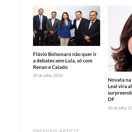
b
t
l
s
o
e
A
o
r
p
k
p
Flávio Bolsonaro não quer ir
a debates sem Lula, só com
Renan e Caiado
30 de julho, 2026
Novata na p
Leal vira a
surpreende
DF
30 de julho, 
PREVIOUS ARTICLE