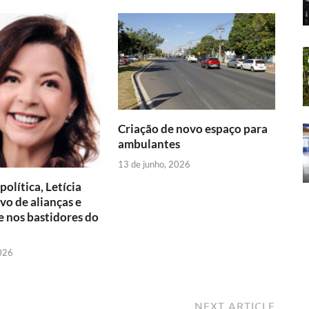
t
e
g
e
e
F
r
r
n
d
r
e
a
g
I
i
s
m
e
n
e
t
r
Criação de novo espaço para
ambulantes
n
13 de junho, 2026
d
olítica, Letícia
l
lvo de alianças e
 nos bastidores do
y
2026
NEXT ARTICLE