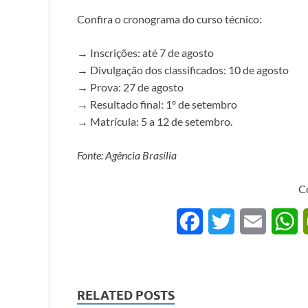
Confira o cronograma do curso técnico:
→ Inscrições: até 7 de agosto
→ Divulgação dos classificados: 10 de agosto
→ Prova: 27 de agosto
→ Resultado final: 1º de setembro
→ Matrícula: 5 a 12 de setembro.
Fonte: Agência Brasília
C
F
T
E
a
w
m
h
c
i
a
a
RELATED POSTS
e
t
i
t