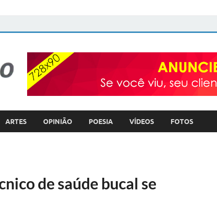
FOTO com TEXTO
POLÍTICA – COTIDIANO – ULTILIDADE PÚBLICA
ARTES
OPINIÃO
POESIA
VÍDEOS
FOTOS
écnico de saúde bucal se