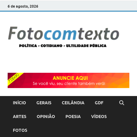
6 de agosto, 2026
F
POLÍT
COTI
c
–
ULTI
PÚBL
T
INÍCIO
GERAIS
CEILÂNDIA
GDF
ARTES
OPINIÃO
POESIA
VÍDEOS
FOTOS