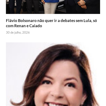
d
l
y
Flávio Bolsonaro não quer ir a debates sem Lula, só
com Renan e Caiado
30 de julho, 2026