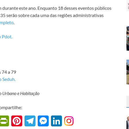
uh durante este ano. Enquanto 18 desses eventos públicos
 35 serão sobre cada uma das regiões administrativas
ompleto
.
o Pdot.
 74 a 79
 Seduh.
o Urbano e Habitação
ompartilhe:
W
P
P
T
M
L