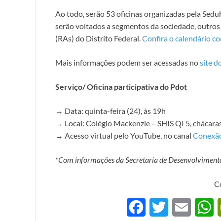
Ao todo, serão 53 oficinas organizadas pela Sed
serão voltados a segmentos da sociedade, outros
(RAs) do Distrito Federal.
Confira o calendário c
Mais informações podem ser acessadas no
site d
Serviço/ Oficina participativa do Pdot
→ Data: quinta-feira (24), às 19h
→ Local: Colégio Mackenzie – SHIS QI 5, chácaras
→ Acesso virtual pelo YouTube, no canal
Conexão
*
Com informações da Secretaria de Desenvolviment
C
F
T
E