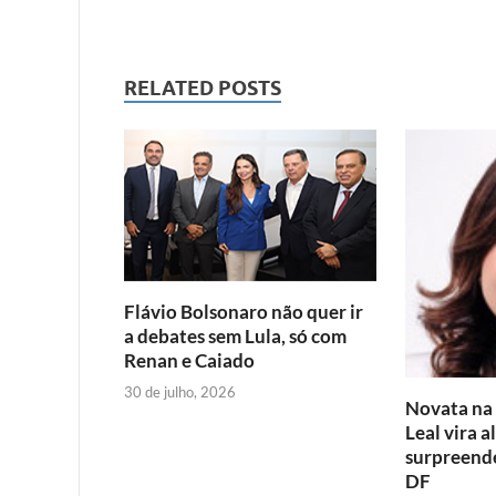
a
w
m
h
c
i
a
a
RELATED POSTS
e
t
i
t
b
t
l
s
o
e
A
o
r
p
k
p
Flávio Bolsonaro não quer ir
a debates sem Lula, só com
Renan e Caiado
30 de julho, 2026
Novata na p
Leal vira a
surpreende
DF