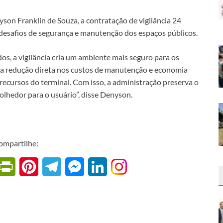
son Franklin de Souza, a contratação de vigilância 24
 desafios de segurança e manutenção dos espaços públicos.
, a vigilância cria um ambiente mais seguro para os
 a redução direta nos custos de manutenção e economia
s recursos do terminal. Com isso, a administração preserva o
lhedor para o usuário”, disse Denyson.
ompartilhe:
W
P
P
T
M
L
r
i
e
e
i
i
n
l
s
n