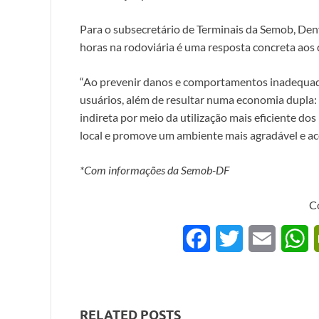
Para o subsecretário de Terminais da Semob, Deny
horas na rodoviária é uma resposta concreta aos
“Ao prevenir danos e comportamentos inadequados
usuários, além de resultar numa economia dupla:
indireta por meio da utilização mais eficiente do
local e promove um ambiente mais agradável e aco
*Com informações da Semob-DF
C
F
T
E
a
w
m
h
c
i
a
a
RELATED POSTS