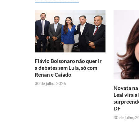
e
t
i
t
b
t
l
s
o
e
A
o
r
p
k
p
Flávio Bolsonaro não quer ir
a debates sem Lula, só com
Renan e Caiado
30 de julho, 2026
Novata na p
Leal vira a
surpreende
DF
30 de julho, 