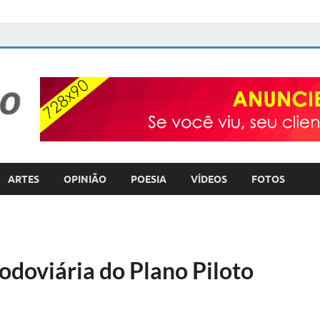
FOTO com TEXTO
POLÍTICA – COTIDIANO – ULTILIDADE PÚBLICA
ARTES
OPINIÃO
POESIA
VÍDEOS
FOTOS
Rodoviária do Plano Piloto