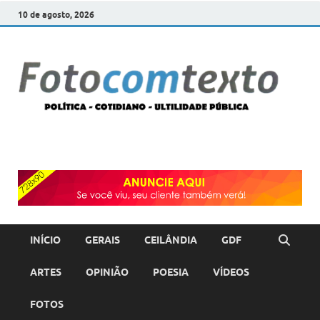
10 de agosto, 2026
F
POLÍT
COTI
c
–
ULTI
PÚBL
T
INÍCIO
GERAIS
CEILÂNDIA
GDF
ARTES
OPINIÃO
POESIA
VÍDEOS
FOTOS