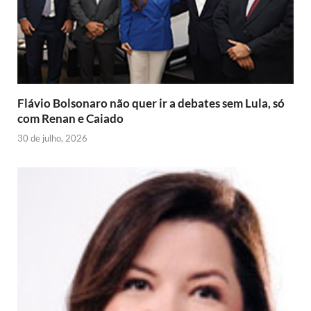
n
n
d
l
y
Flávio Bolsonaro não quer ir a debates sem Lula, só
com Renan e Caiado
30 de julho, 2026