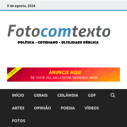
9 de agosto, 2026
F
POLÍT
COTI
c
–
ULTI
PÚBL
T
INÍCIO
GERAIS
CEILÂNDIA
GDF
ARTES
OPINIÃO
POESIA
VÍDEOS
FOTOS