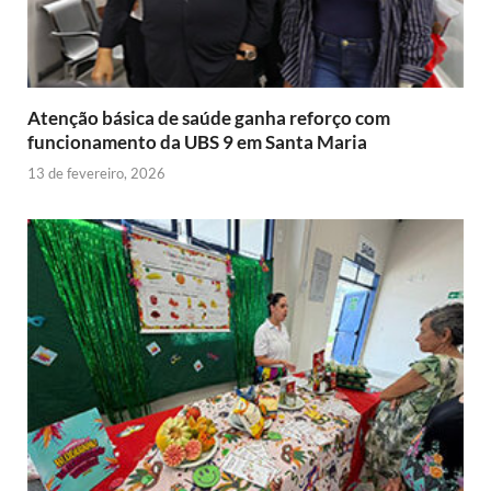
d
l
y
Atenção básica de saúde ganha reforço com
funcionamento da UBS 9 em Santa Maria
13 de fevereiro, 2026