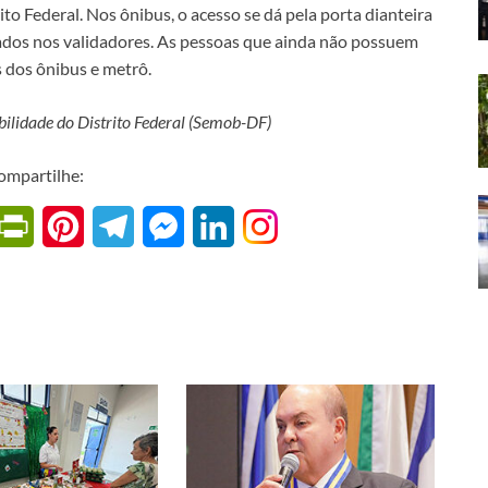
ito Federal. Nos ônibus, o acesso se dá pela porta dianteira
rados nos validadores. As pessoas que ainda não possuem
 dos ônibus e metrô.
ilidade do Distrito Federal (Semob-DF)
ompartilhe:
W
P
P
T
M
L
r
i
e
e
i
i
n
l
s
n
n
t
e
s
k
t
e
g
e
e
F
r
r
n
d
r
e
a
g
I