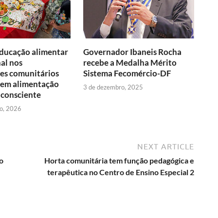
i
s
m
e
n
e
t
r
n
ducação alimentar
Governador Ibaneis Rocha
nal nos
recebe a Medalha Mérito
d
es comunitários
Sistema Fecomércio-DF
 em alimentação
l
3 de dezembro, 2025
 consciente
y
ro, 2026
NEXT ARTICLE
o
Horta comunitária tem função pedagógica e
terapêutica no Centro de Ensino Especial 2