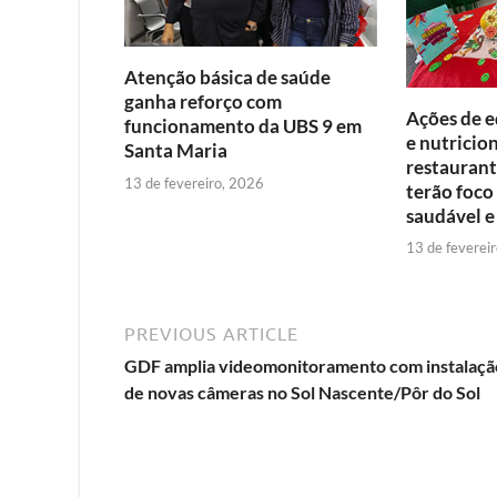
k
p
Atenção básica de saúde
ganha reforço com
Ações de e
funcionamento da UBS 9 em
e nutricio
Santa Maria
restaurant
13 de fevereiro, 2026
terão foco
saudável e
13 de feverei
PREVIOUS ARTICLE
GDF amplia videomonitoramento com instalaçã
de novas câmeras no Sol Nascente/Pôr do Sol