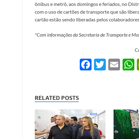
ônibus e metrô, aos domingos e feriados, no Distr
com o uso de cartões de transporte que são libe
cartão estão sendo liberadas pelos colaboradores
*Com informações da Secretaria de Transporte e Mob
C
F
T
E
a
w
m
h
c
i
a
a
RELATED POSTS
e
t
i
t
b
t
l
s
o
e
A
o
r
p