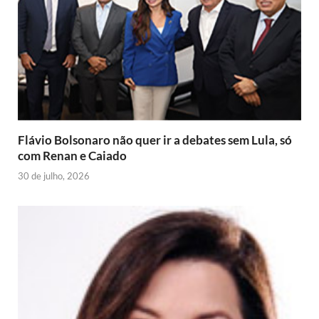
I
e
t
r
n
n
d
l
y
Flávio Bolsonaro não quer ir a debates sem Lula, só
com Renan e Caiado
30 de julho, 2026