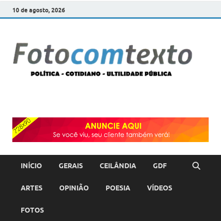
10 de agosto, 2026
F
POLÍT
COTI
c
–
ULTI
PÚBL
T
INÍCIO
GERAIS
CEILÂNDIA
GDF
ARTES
OPINIÃO
POESIA
VÍDEOS
FOTOS