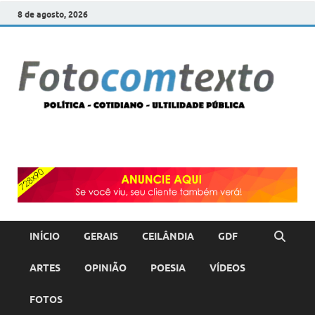
8 de agosto, 2026
F
POLÍT
COTI
c
–
ULTI
PÚBL
T
INÍCIO
GERAIS
CEILÂNDIA
GDF
ARTES
OPINIÃO
POESIA
VÍDEOS
FOTOS