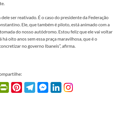
te.
dele ser reativado. É o caso do presidente da Federação
nstantino. Ele, que também é piloto, está animado com a
etomada do nosso autódromo. Estou feliz que ele vai voltar
á há oito anos sem essa praça maravilhosa, que é o
oncretizar no governo Ibaneis”, afirma.
ompartilhe:
W
P
P
T
M
L
r
i
e
e
i
i
n
l
s
n
n
t
e
s
k