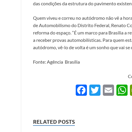
das condições da estrutura do pavimento existen
Quem viveu e correu no autódromo não vê a hora 
de Automobilismo do Distrito Federal, Renato Co
reforma do espaço. “É um marco para Brasília a r
a receber provas automobilísticas. Para quem est
autódromo, vê-lo de volta é um sonho que vai se c
Fonte: Agência Brasília
C
F
T
E
a
w
m
h
c
i
a
a
RELATED POSTS
e
t
i
t