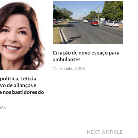
t
e
g
e
e
F
r
r
n
d
r
e
a
g
I
i
s
m
e
n
e
t
r
Criação de novo espaço para
ambulantes
n
13 de junho, 2026
d
olítica, Letícia
l
lvo de alianças e
 nos bastidores do
y
2026
NEXT ARTICLE