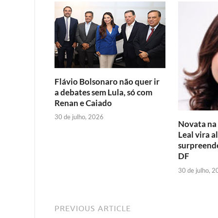
b
t
l
s
o
e
A
o
r
p
k
p
Flávio Bolsonaro não quer ir
a debates sem Lula, só com
Renan e Caiado
30 de julho, 2026
Novata na p
Leal vira a
surpreende
DF
30 de julho, 
PREVIOUS ARTICLE