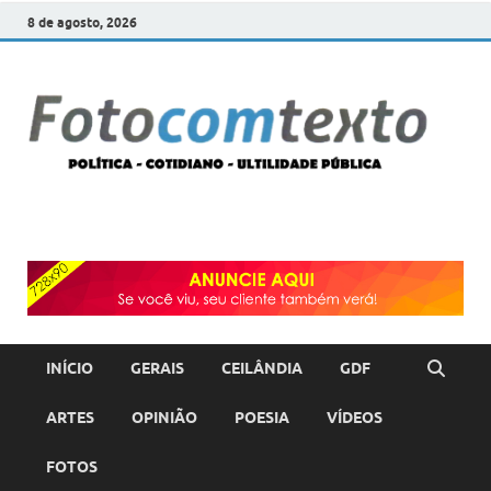
8 de agosto, 2026
F
POLÍT
COTI
c
–
ULTI
PÚBL
T
INÍCIO
GERAIS
CEILÂNDIA
GDF
ARTES
OPINIÃO
POESIA
VÍDEOS
FOTOS