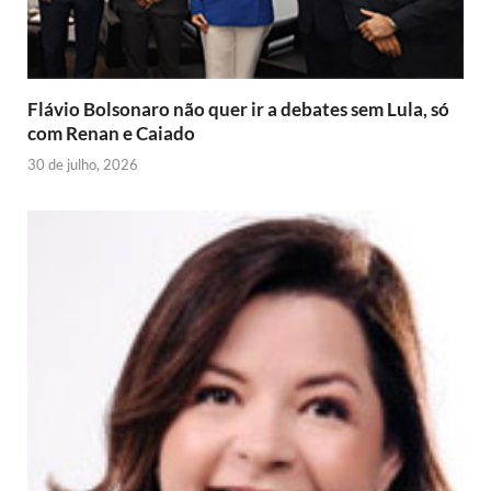
d
l
y
Flávio Bolsonaro não quer ir a debates sem Lula, só
com Renan e Caiado
30 de julho, 2026