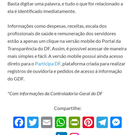
Basta digitar uma palavra, e tudo o que for relacionado a
ela é identificado imediatamente.
Informações como despesas, receitas, escala dos
profissionais de saúde e remuneração dos servidores
estão a apenas um clique na versão mobile do Portal da
Transparência do DF. Assim, é possível acessar de maneira
mais simples e fácil. A versão mobile possui ainda acesso
direto para o
Participa DF
, plataforma criada para realizar
registros de ouvidoria e pedidos de acesso à informação
do GDF.
*
Com informações da Controladoria-Geral do DF
Compartilhe:
F
T
E
W
P
P
T
M
a
w
m
h
r
i
e
e