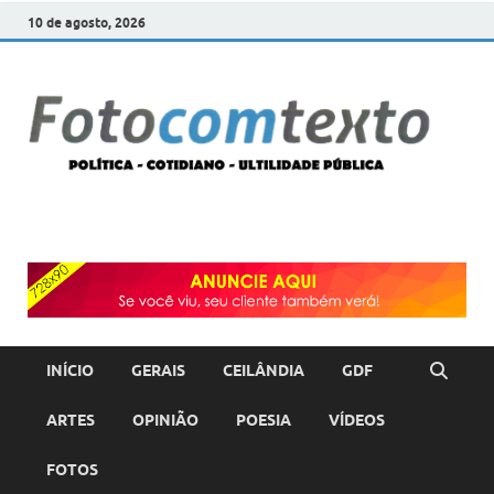
10 de agosto, 2026
F
POLÍT
COTI
c
–
ULTI
PÚBL
T
INÍCIO
GERAIS
CEILÂNDIA
GDF
ARTES
OPINIÃO
POESIA
VÍDEOS
FOTOS