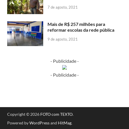
7 de agosto, 2021
Mais de R$ 257 milhões para
reformar escolas da rede pública
9 de agosto, 2021
- Publicidade -
- Publicidade -
Copyright © 2026
FOTO com TEXTO
.
Powered by
WordPress
and
HitMag
.