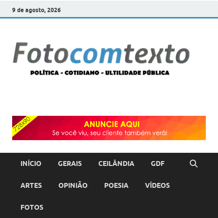
9 de agosto, 2026
F
POLÍT
COTI
c
–
ULTI
PÚBL
T
INÍCIO
GERAIS
CEILÂNDIA
GDF
ARTES
OPINIÃO
POESIA
VÍDEOS
FOTOS