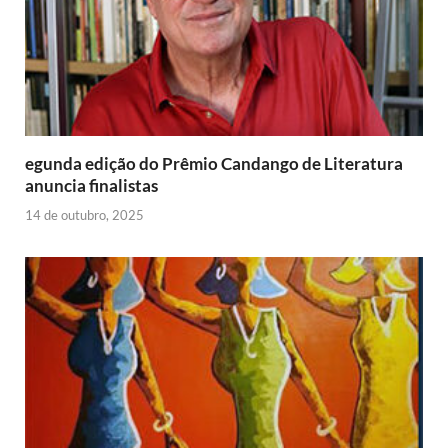
d
l
y
egunda edição do Prêmio Candango de Literatura
anuncia finalistas
14 de outubro, 2025