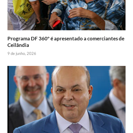
n
d
l
y
Programa DF 360º é apresentado a comerciantes de
Ceilândia
9 de junho, 2026