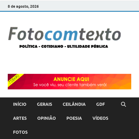
8 de agosto, 2026
F
POLÍT
COTI
c
–
ULTI
PÚBL
T
INÍCIO
GERAIS
CEILÂNDIA
GDF
ARTES
OPINIÃO
POESIA
VÍDEOS
FOTOS