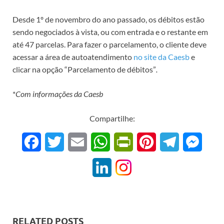
Desde 1º de novembro do ano passado, os débitos estão
sendo negociados à vista, ou com entrada e o restante em
até 47 parcelas. Para fazer o parcelamento, o cliente deve
acessar a área de autoatendimento
no site da Caesb
e
clicar na opção “Parcelamento de débitos”
.
*
Com informações da Caesb
Compartilhe:
F
T
E
W
P
P
T
M
a
w
m
h
r
i
e
e
L
c
i
a
a
i
n
l
s
i
e
t
i
t
n
t
e
s
n
b
t
l
s
t
e
g
e
RELATED POSTS