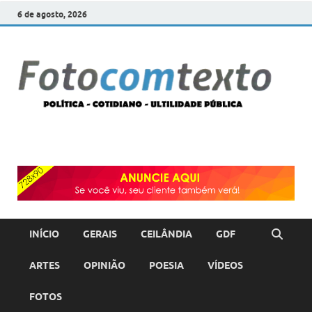
6 de agosto, 2026
F
POLÍT
COTI
c
–
ULTI
PÚBL
T
INÍCIO
GERAIS
CEILÂNDIA
GDF
ARTES
OPINIÃO
POESIA
VÍDEOS
FOTOS