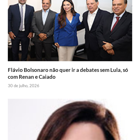
d
k
p
i
s
m
e
I
e
t
r
n
n
d
l
y
Flávio Bolsonaro não quer ir a debates sem Lula, só
com Renan e Caiado
30 de julho, 2026