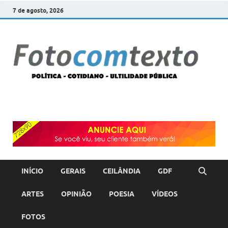
7 de agosto, 2026
F
POLÍT
COTI
c
–
ULTI
PÚBL
T
INÍCIO
GERAIS
CEILÂNDIA
GDF
ARTES
OPINIÃO
POESIA
VÍDEOS
FOTOS