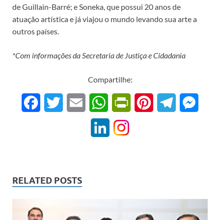
de Guillain-Barré; e Soneka, que possui 20 anos de
atuação artística e já viajou o mundo levando sua arte a
outros países.
*Com informações da Secretaria de Justiça e Cidadania
Compartilhe:
F
T
E
W
P
P
T
M
a
w
m
h
r
i
e
e
L
c
i
a
a
i
n
l
s
i
e
t
i
t
n
t
e
s
n
b
t
l
s
t
e
g
e
RELATED POSTS
k
o
e
A
F
r
r
n
e
o
r
p
r
e
a
g