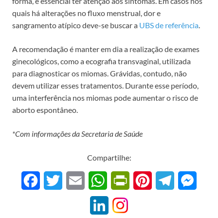
forma, é essencial ter atenção aos sintomas. Em casos nos
quais há alterações no fluxo menstrual, dor e
sangramento atípico deve-se buscar a
UBS de referência
.
A recomendação é manter em dia a realização de exames
ginecológicos, como a ecografia transvaginal, utilizada
para diagnosticar os miomas. Grávidas, contudo, não
devem utilizar esses tratamentos. Durante esse período,
uma interferência nos miomas pode aumentar o risco de
aborto espontâneo.
*Com informações da Secretaria de Saúde
Compartilhe:
F
T
E
W
P
P
T
M
a
w
m
h
r
i
e
e
L
c
i
a
a
i
n
l
s