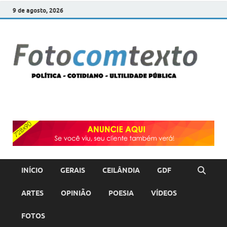
9 de agosto, 2026
F
POLÍT
COTI
c
–
ULTI
PÚBL
T
INÍCIO
GERAIS
CEILÂNDIA
GDF
ARTES
OPINIÃO
POESIA
VÍDEOS
FOTOS