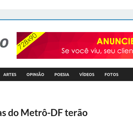
FOTO com TEXTO
POLÍTICA – COTIDIANO – ULTILIDADE PÚBLICA
ARTES
OPINIÃO
POESIA
VÍDEOS
FOTOS
as do Metrô-DF terão