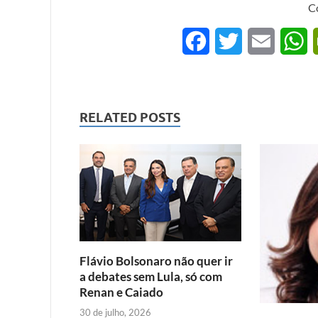
C
F
T
E
a
w
m
h
c
i
a
a
RELATED POSTS
e
t
i
t
b
t
l
s
o
e
A
o
r
p
k
p
Flávio Bolsonaro não quer ir
a debates sem Lula, só com
Renan e Caiado
30 de julho, 2026