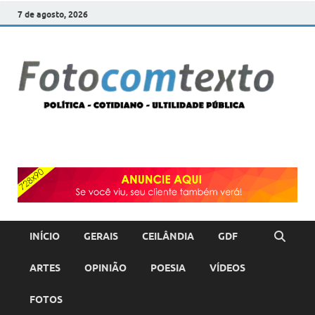
7 de agosto, 2026
F
POLÍT
COTI
c
–
ULTI
PÚBL
T
INÍCIO
GERAIS
CEILÂNDIA
GDF
ARTES
OPINIÃO
POESIA
VÍDEOS
FOTOS