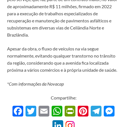
de aproximadamente R$ 11 milhões, firmado em 2022
para a execução de trabalhos especializados de
recuperação e manutenção de pavimentos asfálticos e
subsistemas em diversas vias de Ceilândia Norte e
Brazlândia.
Apesar da obra, o fluxo de veículos na via segue
normalmente, evitando qualquer transtorno no trânsito
da região, considerando que a avenida fica localizada
próxima a vários comércios e à própria unidade de saúde.
*Com informações da Novacap
Compartilhe:
F
T
E
W
P
P
T
M
a
w
m
h
r
i
e
e
L