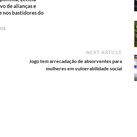
l
lvo de alianças e
 nos bastidores do
y
2026
NEXT ARTICLE
Jogo tem arrecadação de absorventes para
mulheres em vulnerabilidade social