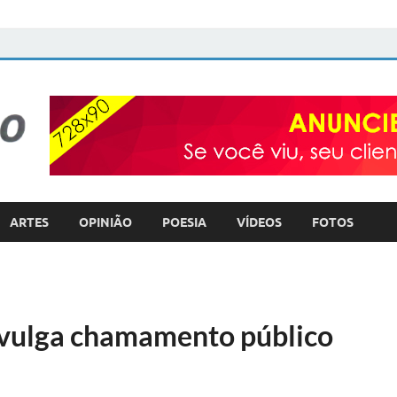
FOTO com TEXTO
POLÍTICA – COTIDIANO – ULTILIDADE PÚBLICA
ARTES
OPINIÃO
POESIA
VÍDEOS
FOTOS
divulga chamamento público