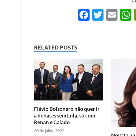
C
F
T
E
a
w
m
h
c
i
a
a
RELATED POSTS
e
t
i
t
b
t
l
s
o
e
A
o
r
p
k
p
Flávio Bolsonaro não quer ir
a debates sem Lula, só com
Renan e Caiado
30 de julho, 2026
Novata na p