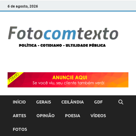
6 de agosto, 2026
F
POLÍT
COTI
c
–
ULTI
PÚBL
T
INÍCIO
GERAIS
CEILÂNDIA
GDF
ARTES
OPINIÃO
POESIA
VÍDEOS
FOTOS