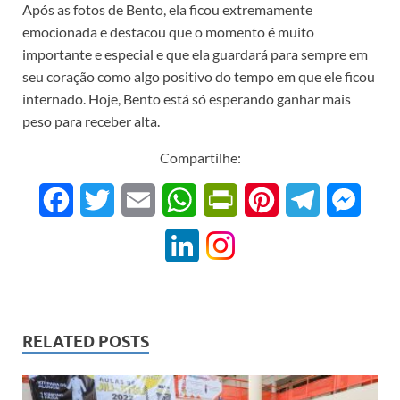
Após as fotos de Bento, ela ficou extremamente
emocionada e destacou que o momento é muito
importante e especial e que ela guardará para sempre em
seu coração como algo positivo do tempo em que ele ficou
internado. Hoje, Bento está só esperando ganhar mais
peso para receber alta.
Compartilhe:
F
T
E
W
P
P
T
M
a
w
m
h
r
i
e
e
L
c
i
a
a
i
n
l
s
i
e
t
i
t
n
t
e
s
n
b
t
l
s
t
e
g
e
RELATED POSTS
k
o
e
A
F
r
r
n
e