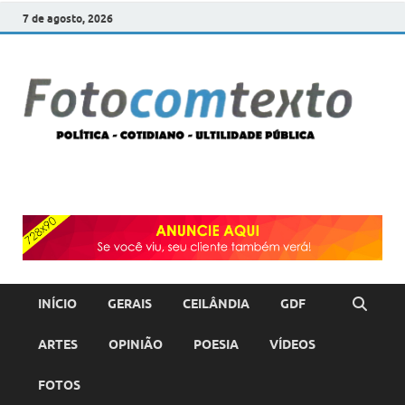
7 de agosto, 2026
F
POLÍT
COTI
c
–
ULTI
PÚBL
T
INÍCIO
GERAIS
CEILÂNDIA
GDF
ARTES
OPINIÃO
POESIA
VÍDEOS
FOTOS