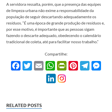
A servidora ressalta, porém, que a presença das equipes
de limpeza urbana não exime a responsabilidade da
população de seguir descartando adequadamente os
resíduos. “É uma época de grande produção de resíduos e,
por esse motivo, é importante que as pessoas sigam
fazendo o descarte adequado, obedecendo o calendário
tradicional de coleta, até para facilitar nosso trabalho.”
Compartilhe:
F
T
E
W
P
P
T
M
a
w
m
h
r
i
e
e
L
c
i
a
a
i
n
l
s
i
e
t
i
t
n
t
e
s
n
b
t
l
s
t
e
g
e
RELATED POSTS
k