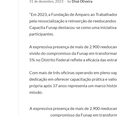
31 de dezembro, 2023
-
by
Diná Oliveira
“Em 2023, a Fundação de Amparo ao Trabalhador 
pela ressocialização e reinserção de reeducando
Capacita Funap destacou-se como uma iniciativa 
participantes.
A expressiva presença de mais de 2.900 reeduc
vívido do compromisso da Funap em transformar v
5% no Distrito Federal reflete a eficácia das est
Com mais de três oficinas operando em pleno vap
dedicação em oferecer capacitação prática e vali
própria após 37 anos representa um marco histór
missão.
A expressiva presença de mais de 2.900 reeduc
compromisso da Funap em transformar 