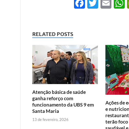
F
T
E
a
w
m
h
c
i
a
a
RELATED POSTS
e
t
i
t
b
t
l
s
o
e
A
o
r
p
k
p
Atenção básica de saúde
ganha reforço com
Ações de e
funcionamento da UBS 9 em
e nutricio
Santa Maria
restaurant
13 de fevereiro, 2026
terão foco
saudável e