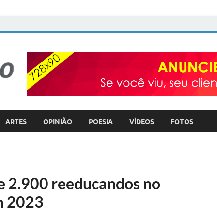
FOTO com TEXTO
POLÍTICA – COTIDIANO – ULTILIDADE PÚBLICA
ARTES
OPINIÃO
POESIA
VÍDEOS
FOTOS
de 2.900 reeducandos no
m 2023